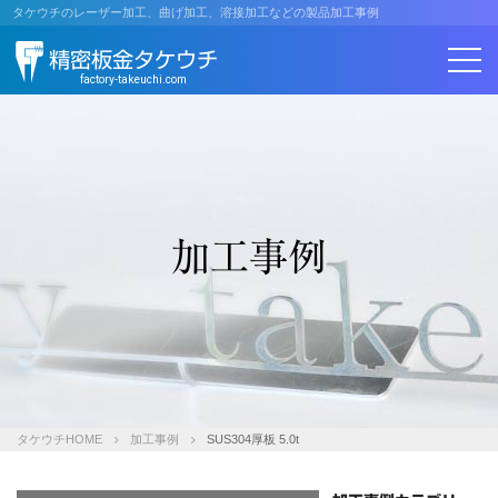
コ
タケウチのレーザー加工、曲げ加工、溶接加工などの製品加工事例
ン
精密板金タケウチ
テ
ン
factory-takeuchi.com
ツ
へ
ス
キ
ッ
プ
加工事例
タケウチHOME
加工事例
SUS304厚板 5.0t