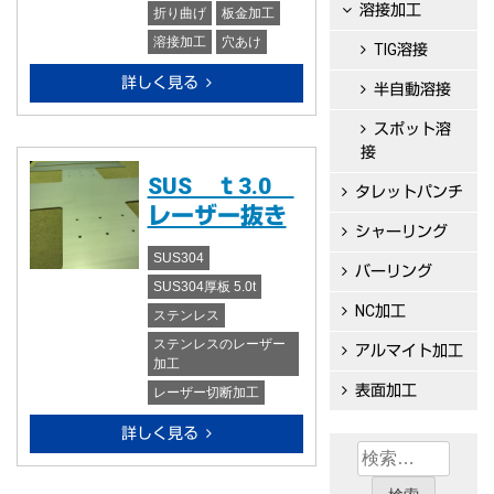
溶接加工
折り曲げ
板金加工
溶接加工
穴あけ
TIG溶接
詳しく見る
半自動溶接
スポット溶
接
SUS ｔ3.0
タレットパンチ
レーザー抜き
シャーリング
SUS304
バーリング
SUS304厚板 5.0t
NC加工
ステンレス
ステンレスのレーザー
アルマイト加工
加工
表面加工
レーザー切断加工
詳しく見る
検
索: