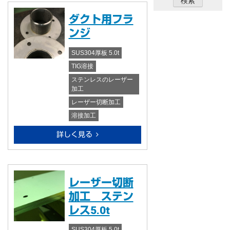
ダクト用フラ
ンジ
SUS304厚板 5.0t
TIG溶接
ステンレスのレーザー
加工
レーザー切断加工
溶接加工
詳しく見る
レーザー切断
加工 ステン
レス5.0t
SUS304厚板 5.0t