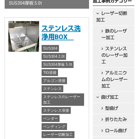
加工事例カテゴリー
SUS304厚板 5.0t
レーザー切断
加工
ステンレス洗
鉄のレーザ
浄用BOX
ー加工
SUS304
ステンレス
のレーザー加
SUS304 2.0t
工
SUS304厚板 5.0t
TIG溶接
アルミニウ
ムのレーザー
アルゴン溶接
加工
ステンレス
ステンレスのレーザー
曲げ加工
加工
型曲げ
ステンレス溶接
ベンダー
折りたたみ
ベンディング
ロール曲げ
レーザー切断加工