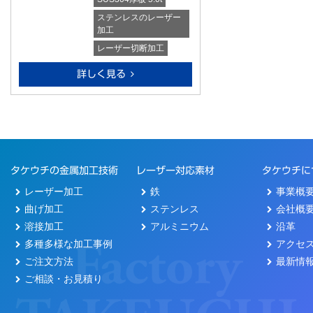
ステンレスのレーザー
加工
レーザー切断加工
詳しく見る
タケウチの金属加工技術
レーザー対応素材
タケウチに
レーザー加工
鉄
事業概
曲げ加工
ステンレス
会社概
溶接加工
アルミニウム
沿革
多種多様な加工事例
アクセ
ご注文方法
最新情
ご相談・お見積り