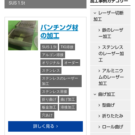
加工事例カテゴリー
SUS 1.5t
レーザー切断
加工
パンチング材
鉄のレーザ
の加工
ー加工
SUS 1.5t
TIG溶接
ステンレス
のレーザー加
アルゴン溶接
工
オリジナル
オーダー
ステンレス
アルミニウ
ムのレーザー
ステンレスのレーザー
加工
加工
ステンレス溶接
曲げ加工
折り曲げ
曲げ加工
型曲げ
板金加工
溶接加工
穴あけ
折りたたみ
詳しく見る
ロール曲げ