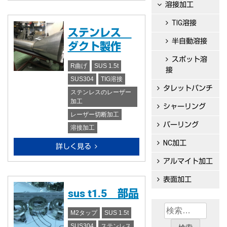
溶接加工
TIG溶接
ステンレス
半自動溶接
ダクト製作
スポット溶
R曲げ
SUS 1.5t
接
SUS304
TIG溶接
タレットパンチ
ステンレスのレーザー
加工
シャーリング
レーザー切断加工
バーリング
溶接加工
NC加工
詳しく見る
アルマイト加工
表面加工
sus t1.5 部品
検
M2タップ
SUS 1.5t
索:
SUS304
ステンレス