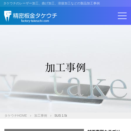
コ
タケウチのレーザー加工、曲げ加工、溶接加工などの製品加工事例
ン
精密板金タケウチ
テ
ン
factory-takeuchi.com
ツ
へ
ス
キ
ッ
プ
加工事例
タケウチHOME
加工事例
SUS 1.5t