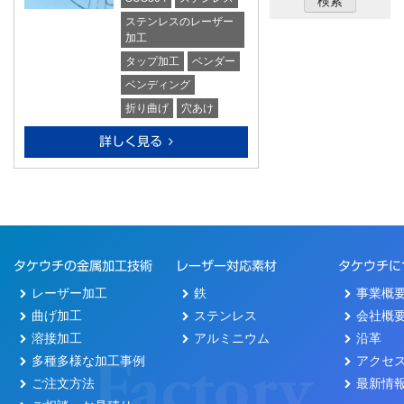
ステンレスのレーザー
加工
タップ加工
ベンダー
ベンディング
折り曲げ
穴あけ
詳しく見る
タケウチの金属加工技術
レーザー対応素材
タケウチに
レーザー加工
鉄
事業概
曲げ加工
ステンレス
会社概
溶接加工
アルミニウム
沿革
多種多様な加工事例
アクセ
ご注文方法
最新情