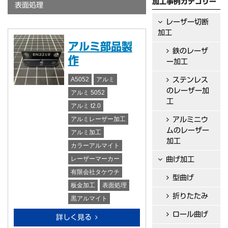
加工事例カテゴリー
表面処理
レーザー切断
加工
アルミ部品製
鉄のレーザ
作
ー加工
A5052
アルミ
ステンレス
のレーザー加
アルミ 5052
工
アルミ t2.0
アルミレーザー加工
アルミニウ
ムのレーザー
アルミ加工
加工
カラーアルマイト
レーザーマーカー
曲げ加工
有限会社タケウチ
型曲げ
板金加工
表面処理
折りたたみ
黒アルマイト
ロール曲げ
詳しく見る