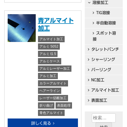
溶接加工
TIG溶接
青アルマイト
半自動溶接
加工
スポット溶
接
アルマイト加工
アルミ 5052
タレットパンチ
アルミ t1.5
シャーリング
アルミケース
アルミレーザー加工
バーリング
アルミ加工
NC加工
カラーアルマイト
アルマイト加工
ヘアーライン
レーザー切断加工
表面加工
折り曲げ
表面処理
青色アルマイト
検
索:
詳しく見る