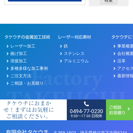
タケウチの金属加工技術
レーザー対応素材
タケウチに
レーザー加工
鉄
事業概
曲げ加工
ステンレス
会社概
溶接加工
アルミニウム
沿革
多種多様な加工事例
アクセ
ご注文方法
最新情
ご相談・お見積り
タケウチにおまか
ご相談
せ！まずはお気軽に
0494-77-0230
お見積り
ご相談ください。
9:00〜17:00 日祝休
有限会社タケウチ
〒369-1503
埼玉県秩父市下吉田6244