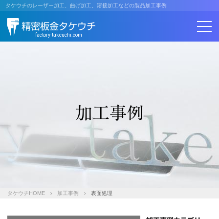
コ
タケウチのレーザー加工、曲げ加工、溶接加工などの製品加工事例
ン
精密板金タケウチ
テ
ン
factory-takeuchi.com
ツ
へ
ス
キ
ッ
プ
加工事例
タケウチHOME
加工事例
表面処理