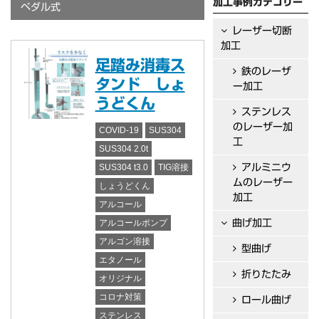
加工事例カテゴリー
ペダル式
レーザー切断
加工
足踏み消毒ス
鉄のレーザ
タンド しょ
ー加工
うどくん
ステンレス
のレーザー加
COVID-19
SUS304
工
SUS304 2.0t
アルミニウ
SUS304 t3.0
TIG溶接
ムのレーザー
しょうどくん
加工
アルコール
曲げ加工
アルコールポンプ
アルゴン溶接
型曲げ
エタノール
折りたたみ
オリジナル
コロナ対策
ロール曲げ
ステンレス