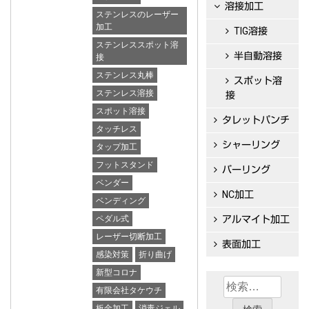
溶接加工
ステンレスのレーザー
加工
TIG溶接
ステンレススポット溶
半自動溶接
接
ステンレス丸棒
スポット溶
ステンレス溶接
接
スポット溶接
タレットパンチ
タッチレス
シャーリング
タップ加工
フットスタンド
バーリング
ベンダー
NC加工
ベンディング
ペダル式
アルマイト加工
レーザー切断加工
表面加工
感染対策
折り曲げ
新型コロナ
検
有限会社タケウチ
索:
板金加工
消毒ジェル