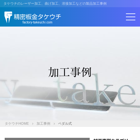
コ
タケウチのレーザー加工、曲げ加工、溶接加工などの製品加工事例
ン
精密板金タケウチ
テ
ン
factory-takeuchi.com
ツ
へ
ス
キ
ッ
プ
加工事例
タケウチHOME
加工事例
ペダル式