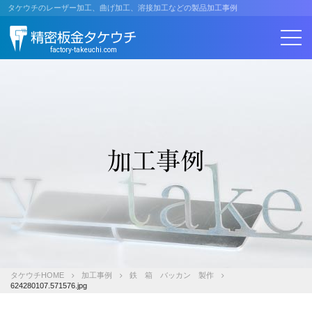
コ
タケウチのレーザー加工、曲げ加工、溶接加工などの製品加工事例
ン
精密板金タケウチ
テ
ン
factory-takeuchi.com
ツ
へ
ス
キ
ッ
プ
加工事例
タケウチHOME
加工事例
鉄 箱 バッカン 製作
624280107.571576.jpg