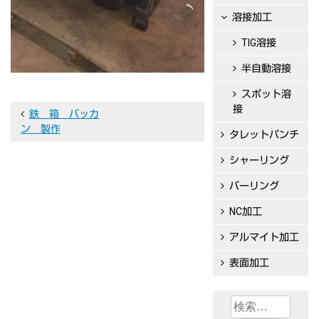
溶接加工
TIG溶接
半自動溶接
スポット溶
接
投
鉄 箱 バッカ
ン 製作
タレットパンチ
稿
ナ
シャーリング
ビ
バーリング
ゲ
NC加工
ー
アルマイト加工
シ
表面加工
ョ
ン
検
索: