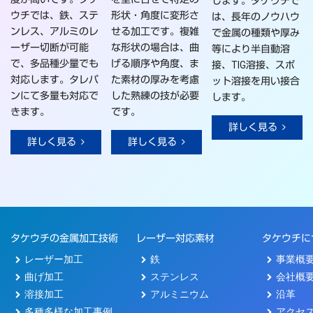
します。タケウチで
ウチでは、鉄、ステ
形状・角度に変形さ
は、長年のノウハウ
ンレス、アルミのレ
せる加工です。複雑
で金属の種類や厚み
ーザー切断が可能
な形状の場合は、曲
等により半自動溶
で、多品種少量でも
げる順序や角度、ま
接、TIG溶接、スポ
対応します。タレパ
た素材の厚みを考慮
ット溶接を用い接合
ンにて多量も対応で
した熟練の技が必要
します。
きます。
です。
詳しく見る
詳しく見る
詳しく見る
タケウチの金属加工技術
レーザー対応素材
タケウチに
レーザー加工
鉄
事業概
曲げ加工
ステンレス
会社概
溶接加工
アルミニウム
沿革
多種多様な加工事例
アクセ