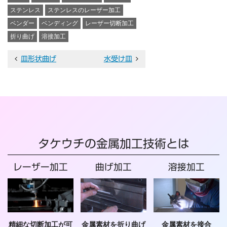
ステンレス
ステンレスのレーザー加工
ベンダー
ベンディング
レーザー切断加工
折り曲げ
溶接加工
投
皿形状曲げ
水受け皿
稿
ナ
ビ
ゲ
ー
タケウチの金属加工技術とは
シ
レーザー加工
曲げ加工
溶接加工
ョ
ン
精細な切断加工が可
金属素材を折り曲げ
金属素材を接合