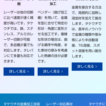
能
加工
金属を接合する方法
レーザーは他の切断
ベンダー（曲げ加工
で、局部的に加熱し
に比べ速度が速く精
機）を用いて、金属
溶加材を加えて接合
度が高いです。タケ
を型に合せて特定の
します。タケウチで
ウチでは、鉄、ステ
形状・角度に変形さ
は、長年のノウハウ
ンレス、アルミのレ
せる加工です。複雑
で金属の種類や厚み
ーザー切断が可能
な形状の場合は、曲
等により半自動溶
で、多品種少量でも
げる順序や角度、ま
接、TIG溶接、スポ
対応します。タレパ
た素材の厚みを考慮
ット溶接を用い接合
ンにて多量も対応で
した熟練の技が必要
します。
きます。
です。
詳しく見る
詳しく見る
詳しく見る
タケウチの金属加工技術
レーザー対応素材
タケウチに