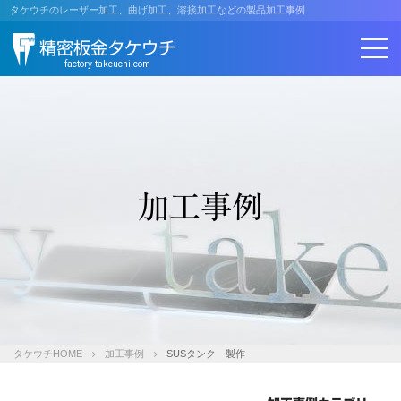
コ
タケウチのレーザー加工、曲げ加工、溶接加工などの製品加工事例
ン
精密板金タケウチ
テ
ン
factory-takeuchi.com
ツ
へ
ス
キ
ッ
プ
加工事例
タケウチHOME
加工事例
SUSタンク 製作