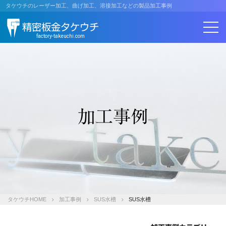
コ
タケウチのレーザー加工、曲げ加工、溶接加工などの製品加工事例
ン
精密板金タケウチ
テ
ン
factory-takeuchi.com
ツ
へ
ス
キ
ッ
プ
加工事例
タケウチHOME
加工事例
SUS水槽
SUS水槽