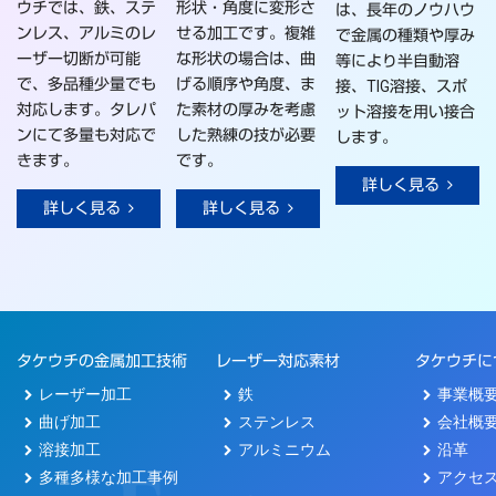
ウチでは、鉄、ステ
形状・角度に変形さ
は、長年のノウハウ
ンレス、アルミのレ
せる加工です。複雑
で金属の種類や厚み
ーザー切断が可能
な形状の場合は、曲
等により半自動溶
で、多品種少量でも
げる順序や角度、ま
接、TIG溶接、スポ
対応します。タレパ
た素材の厚みを考慮
ット溶接を用い接合
ンにて多量も対応で
した熟練の技が必要
します。
きます。
です。
詳しく見る
詳しく見る
詳しく見る
タケウチの金属加工技術
レーザー対応素材
タケウチに
レーザー加工
鉄
事業概
曲げ加工
ステンレス
会社概
溶接加工
アルミニウム
沿革
多種多様な加工事例
アクセ