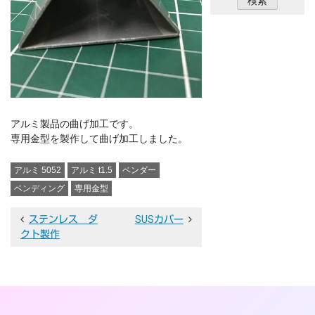
アルミ製品の曲げ加工です。
専用金型を製作して曲げ加工しました。
アルミ 5052
アルミ t1.5
ベンダー
ベンディング
専用金型
投
ステンレス ダ
SUSカバー
クト製作
稿
ナ
ビ
ゲ