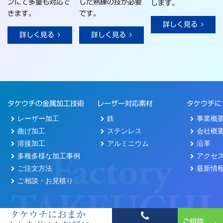
ンにて多量も対応で
した熟練の技が必要
します。
きます。
です。
詳しく見る
詳しく見る
詳しく見る
タケウチの金属加工技術
レーザー対応素材
タケウチに
レーザー加工
鉄
事業概
曲げ加工
ステンレス
会社概
溶接加工
アルミニウム
沿革
多種多様な加工事例
アクセ
ご注文方法
最新情
ご相談・お見積り
タケウチにおまか
ご相談