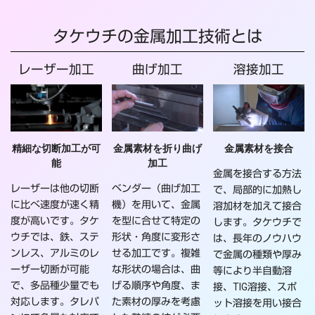
ー
タケウチの金属加工技術とは
シ
ョ
レーザー加工
曲げ加工
溶接加工
ン
精細な切断加工が可
金属素材を折り曲げ
金属素材を接合
能
加工
金属を接合する方法
レーザーは他の切断
ベンダー（曲げ加工
で、局部的に加熱し
に比べ速度が速く精
機）を用いて、金属
溶加材を加えて接合
度が高いです。タケ
を型に合せて特定の
します。タケウチで
ウチでは、鉄、ステ
形状・角度に変形さ
は、長年のノウハウ
ンレス、アルミのレ
せる加工です。複雑
で金属の種類や厚み
ーザー切断が可能
な形状の場合は、曲
等により半自動溶
で、多品種少量でも
げる順序や角度、ま
接、TIG溶接、スポ
対応します。タレパ
た素材の厚みを考慮
ット溶接を用い接合