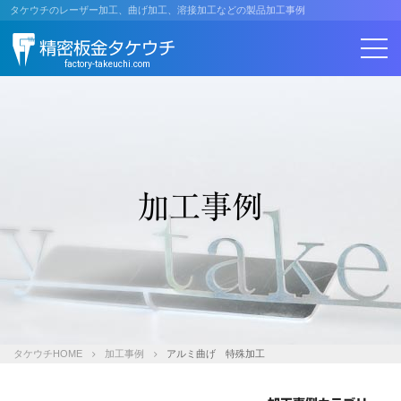
コ
タケウチのレーザー加工、曲げ加工、溶接加工などの製品加工事例
ン
精密板金タケウチ
テ
ン
factory-takeuchi.com
ツ
へ
ス
キ
ッ
プ
加工事例
タケウチHOME
加工事例
アルミ曲げ 特殊加工