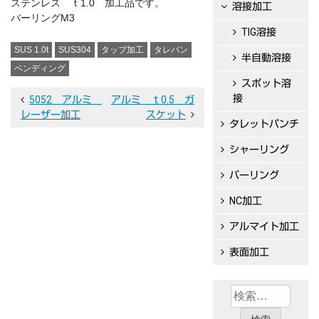
ステンレス ｔ1.0 加工品です。
溶接加工
バーリングM3
TIG溶接
SUS 1.0t
SUS304
タップ加工
タレパン
半自動溶接
ベンディング
スポット溶
接
投
5052 アルミ
アルミ ｔ0.5 ガ
レーザー加工
スケット
稿
タレットパンチ
ナ
シャーリング
ビ
バーリング
ゲ
NC加工
ー
アルマイト加工
シ
表面加工
ョ
ン
検
索: