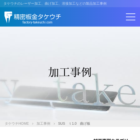
コ
タケウチのレーザー加工、曲げ加工、溶接加工などの製品加工事例
ン
精密板金タケウチ
テ
ン
factory-takeuchi.com
ツ
へ
ス
キ
ッ
プ
加工事例
タケウチHOME
加工事例
SUS ｔ1.0 曲げ板