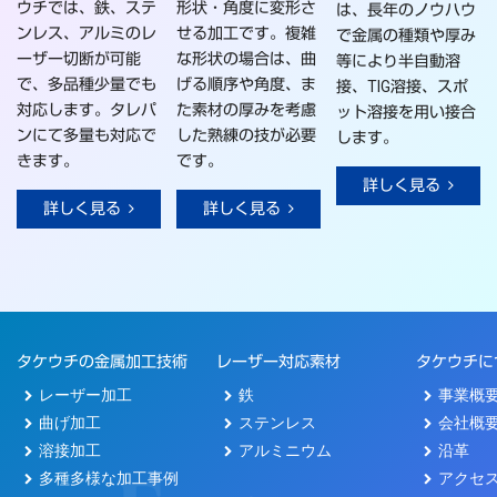
ウチでは、鉄、ステ
形状・角度に変形さ
は、長年のノウハウ
ンレス、アルミのレ
せる加工です。複雑
で金属の種類や厚み
ーザー切断が可能
な形状の場合は、曲
等により半自動溶
で、多品種少量でも
げる順序や角度、ま
接、TIG溶接、スポ
対応します。タレパ
た素材の厚みを考慮
ット溶接を用い接合
ンにて多量も対応で
した熟練の技が必要
します。
きます。
です。
詳しく見る
詳しく見る
詳しく見る
タケウチの金属加工技術
レーザー対応素材
タケウチに
レーザー加工
鉄
事業概
曲げ加工
ステンレス
会社概
溶接加工
アルミニウム
沿革
多種多様な加工事例
アクセ