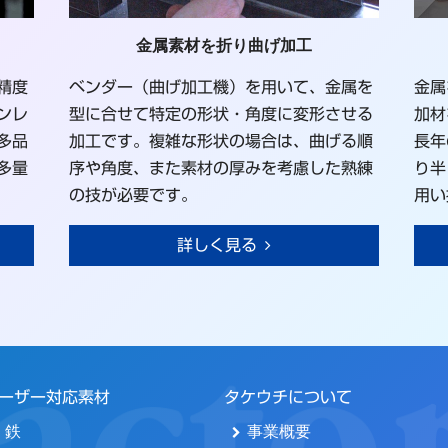
金属素材を折り曲げ加工
精度
ベンダー（曲げ加工機）を用いて、金属を
金属
ンレ
型に合せて特定の形状・角度に変形させる
加材
多品
加工です。複雑な形状の場合は、曲げる順
長年
多量
序や角度、また素材の厚みを考慮した熟練
り半
の技が必要です。
用い
詳しく見る
ーザー対応素材
タケウチについて
鉄
事業概要