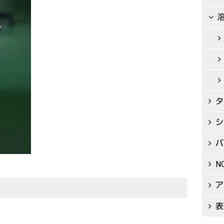
タ
シ
バ
N
ア
表