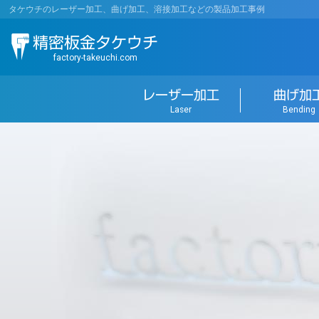
コ
タケウチのレーザー加工、曲げ加工、溶接加工などの製品加工事例
ン
精密板金タケウチ
テ
ン
factory-takeuchi.com
ツ
へ
レーザー加工
曲げ加
ス
Laser
Bending
キ
ッ
プ