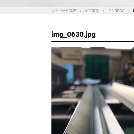
タケウチHOME
加工事例
t0.6 SPCC
img_0630.jpg