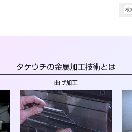
検
索:
タケウチの金属加工技術とは
曲げ加工