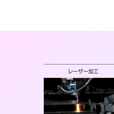
ナ
ビ
ゲ
ー
シ
ョ
ン
レーザー加工